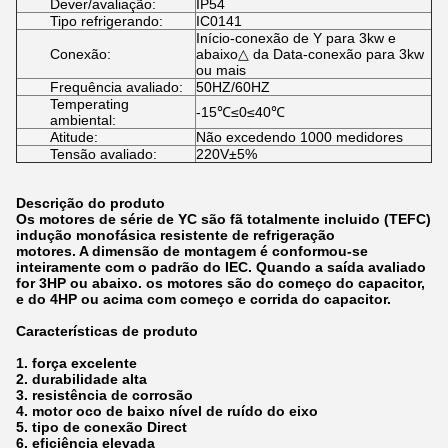
Dever/avaliação:
IP54
Tipo refrigerando:
IC0141
Início-conexão de Y para 3kw e
Conexão:
abaixo△ da Data-conexão para 3kw
ou mais
Frequência avaliado:
50HZ/60HZ
Temperating
-15℃≤0≤40℃
ambiental:
Atitude:
Não excedendo 1000 medidores
Tensão avaliado:
220V±5%
Descrição do produto
Os motores de série de YC são fã totalmente incluido (TEFC)
indução monofásica resistente de refrigeração
motores. A dimensão de montagem é conformou-se
inteiramente com o padrão do IEC. Quando a saída avaliado
for 3HP ou abaixo. os motores são do começo do capacitor,
e do 4HP ou acima com começo e corrida do capacitor.
Características de produto
1. força excelente
2. durabilidade alta
3. resistência de corrosão
4. motor oco de baixo nível de ruído do eixo
5. tipo de conexão Direct
6. eficiência elevada