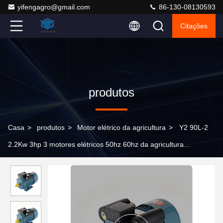
yifengagro@gmail.com
86-130-08130593
Citações
produtos
Casa
>
produtos
>
Motor elétrico da agricultura
>
Y2 90L-2
2.2Kw 3hp 3 motores elétricos 50hz 60hz da agricultura
assíncrona da indução da fase