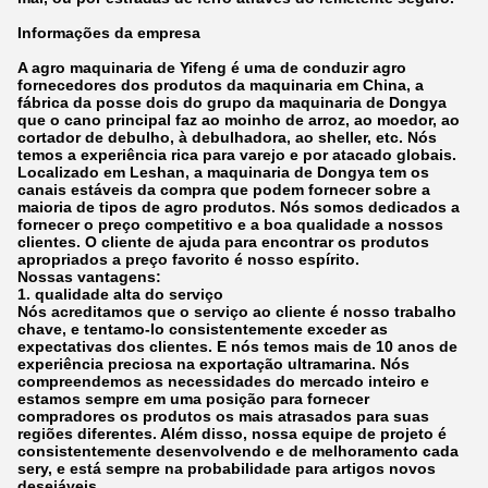
Informações da empresa
A agro maquinaria de Yifeng é uma de conduzir agro
fornecedores dos produtos da maquinaria em China, a
fábrica da posse dois do grupo da maquinaria de Dongya
que o cano principal faz ao moinho de arroz, ao moedor, ao
cortador de debulho, à debulhadora, ao sheller, etc. Nós
temos a experiência rica para varejo e por atacado globais.
Localizado em Leshan, a maquinaria de Dongya tem os
canais estáveis da compra que podem fornecer sobre a
maioria de tipos de agro produtos. Nós somos dedicados a
fornecer o preço competitivo e a boa qualidade a nossos
clientes. O cliente de ajuda para encontrar os produtos
apropriados a preço favorito é nosso espírito.
Nossas vantagens:
1. qualidade alta do serviço
Nós acreditamos que o serviço ao cliente é nosso trabalho
chave, e tentamo-lo consistentemente exceder as
expectativas dos clientes. E nós temos mais de 10 anos de
experiência preciosa na exportação ultramarina. Nós
compreendemos as necessidades do mercado inteiro e
estamos sempre em uma posição para fornecer
compradores os produtos os mais atrasados para suas
regiões diferentes. Além disso, nossa equipe de projeto é
consistentemente desenvolvendo e de melhoramento cada
sery, e está sempre na probabilidade para artigos novos
desejáveis.