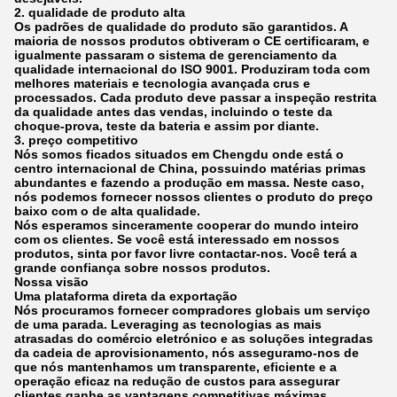
2. qualidade de produto alta
Os padrões de qualidade do produto são garantidos. A
maioria de nossos produtos obtiveram o CE certificaram, e
igualmente passaram o sistema de gerenciamento da
qualidade internacional do ISO 9001. Produziram toda com
melhores materiais e tecnologia avançada crus e
processados. Cada produto deve passar a inspeção restrita
da qualidade antes das vendas, incluindo o teste da
choque-prova, teste da bateria e assim por diante.
3. preço competitivo
Nós somos ficados situados em Chengdu onde está o
centro internacional de China, possuindo matérias primas
abundantes e fazendo a produção em massa. Neste caso,
nós podemos fornecer nossos clientes o produto do preço
baixo com o de alta qualidade.
Nós esperamos sinceramente cooperar do mundo inteiro
com os clientes. Se você está interessado em nossos
produtos, sinta por favor livre contactar-nos. Você terá a
grande confiança sobre nossos produtos.
Nossa visão
Uma plataforma direta da exportação
Nós procuramos fornecer compradores globais um serviço
de uma parada. Leveraging as tecnologias as mais
atrasadas do comércio eletrónico e as soluções integradas
da cadeia de aprovisionamento, nós asseguramo-nos de
que nós mantenhamos um transparente, eficiente e a
operação eficaz na redução de custos para assegurar
clientes ganhe as vantagens competitivas máximas.